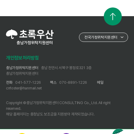
개인정보처리방침
충남가정위탁지원센터
충남 천안시 서북구 봉정로321 3층
충남가정위탁지원센터
전화
041-577-1226
팩스
070-8891-1226
메일
cnfoster@hanmail.net
Copyright ©충남가정위탁지원센터 CONSULTING Co., Ltd. All right
reserved.
해당 홈페이지는 충청남도 보조금을 지원받아 제작되었습니다.