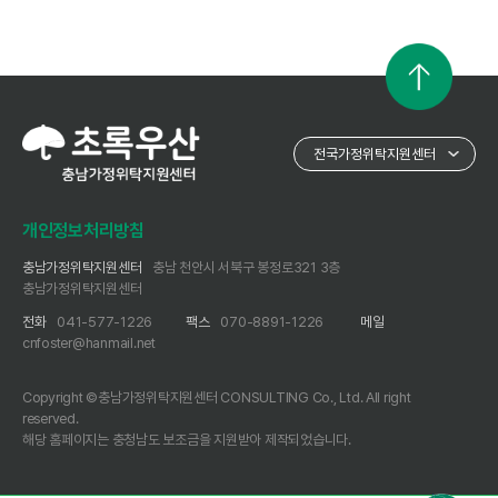
개인정보처리방침
충남가정위탁지원센터
충남 천안시 서북구 봉정로321 3층
충남가정위탁지원센터
전화
041-577-1226
팩스
070-8891-1226
메일
cnfoster@hanmail.net
Copyright ©충남가정위탁지원센터 CONSULTING Co., Ltd. All right
reserved.
해당 홈페이지는 충청남도 보조금을 지원받아 제작되었습니다.