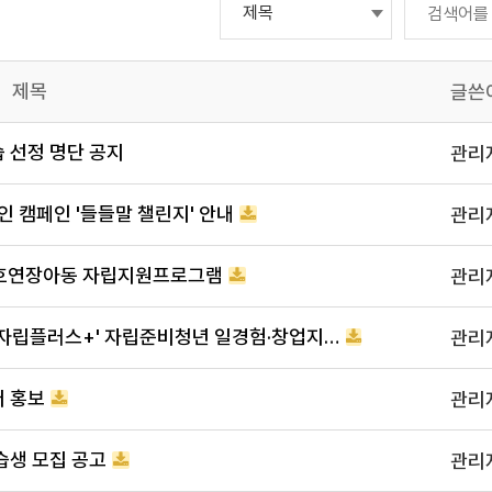
제목
글쓴
습 선정 명단 공지
관리
라인 캠페인 '들들말 챌린지' 안내
관리
보호연장아동 자립지원프로그램
관리
[자립] 한국서부발전 'KOWEPO 청년자립플러스+' 자립준비청년 일경험·창업지원 참여자 모집 안내
관리
터 홍보
관리
습생 모집 공고
관리