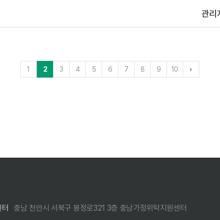
관리
1
2
3
4
5
6
7
8
9
10
센터
충남 천안시 서북구 봉정로321 3층 충남가정위탁지원센터