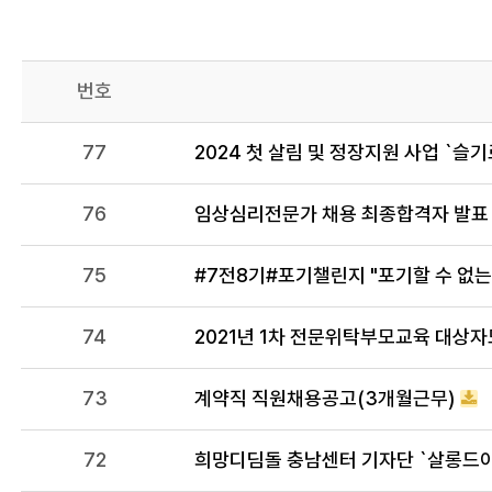
번호
77
2024 첫 살림 및 정장지원 사업 `슬
76
임상심리전문가 채용 최종합격자 발표
75
#7전8기#포기챌린지 "포기할 수 없는
74
2021년 1차 전문위탁부모교육 대상
73
계약직 직원채용공고(3개월근무)
72
희망디딤돌 충남센터 기자단 `살롱드이