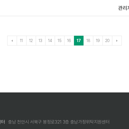
관리
11
12
13
14
15
16
17
18
19
20
센터
충남 천안시 서북구 봉정로321 3층 충남가정위탁지원센터