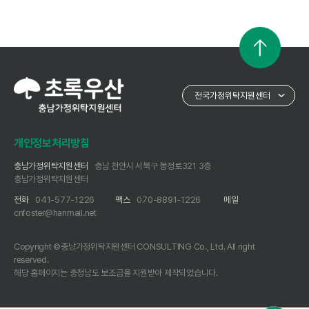
개인정보처리방침
충남가정위탁지원센터
충남 천안시 서북구 봉정로321 3층
충남가정위탁지원센터
전화
041-577-1226
팩스
070-8891-1226
메일
cnfoster@hanmail.net
Copyright ©충남가정위탁지원센터 CONSULTING Co., Ltd. All right
reserved.
해당 홈페이지는 충청남도 보조금을 지원받아 제작되었습니다.