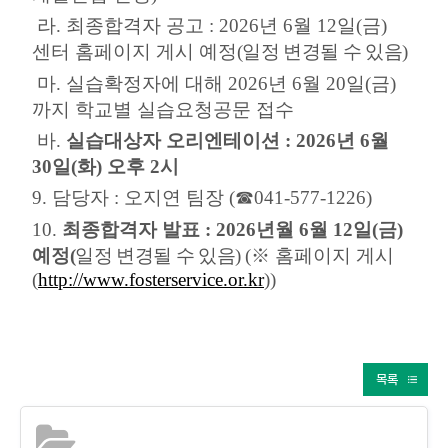
라
.
최종합격자 공고
: 2026
년
6
월
12
일
(
금
)
센터 홈페이지 게시 예정
(
일정 변경될 수 있음
)
마
.
실습확정자에 대해
2026
년
6
월
20
일
(
금
)
까지 학교별 실습요청공문 접수
바
.
실습대상자 오리엔테이션
: 2026
년
6
월
30
일
(
화
)
오후
2
시
9.
담당자
:
오지연 팀장
(
☎
041-577-1226)
10.
최종합격자 발표
: 2026
년월
6
월
12
일
(
금
)
예정
(
일정 변경될 수 있음
)
(
※
홈페이지 게시
(
http://www.fosterservice.or.kr
))
목록