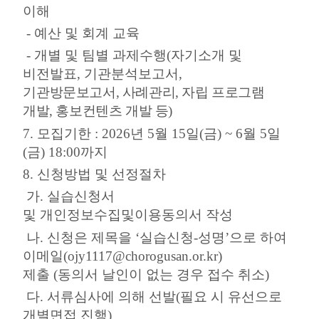
이해
-
예산 및 회계 교육
-
개별 및 팀별 과제수행
(
자기소개 및
비전발표
,
기관분석보고서
,
기
관방문보고서
,
사례관리
,
자립 프로그램
개발
,
홍보컨텐츠 개발 등
)
7.
모집기한
: 2026
년
5
월
15
일
(
금
) ~ 6
월
5
일
(
금
) 18:00
까지
8.
신청방법 및 선정절차
가
.
실습신청서
및
개인정보수집및이용동의서 작성
나
.
신청은 제목을
‘
실습신청
-
성명
’
으로 하여
이메일
(ojy1117@chorogusan.or.kr
)
제출
(
동의서 날인이 없는 경우 접수 취소
)
다
.
서류심사에 의해 선발
(
필요 시 유선으로
개별면접 진행
)