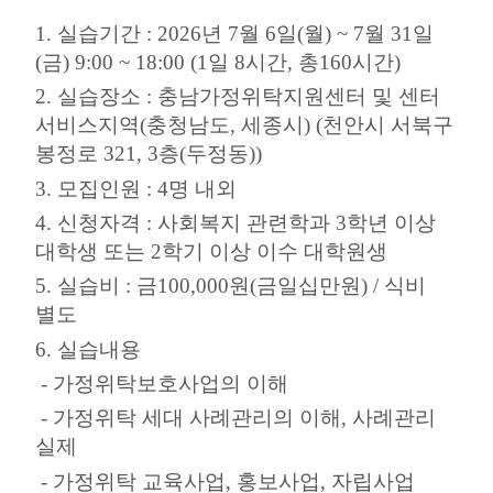
1.
실습기간
: 2026
년
7
월
6
일
(
월
) ~ 7
월
31
일
(
금
) 9:00 ~ 18:00
(1
일
8
시간
,
총
160
시간
)
2.
실습장소
:
충남가정위탁지원센터 및 센터
서비스지역
(
충청남도
,
세종시
)
(
천안시 서북구
봉정로
321, 3
층
(
두정동
))
3.
모집인원
: 4
명 내외
4.
신청자격
:
사회복지 관련학과
3
학년 이상
대학생 또는
2
학기 이상 이수 대학원생
5.
실습비
:
금
100,000
원
(
금일십만원
) /
식비
별도
6.
실습내용
-
가정위탁보호사업의 이해
-
가정위탁 세대 사례관리의 이해
,
사례관리
실제
-
가정위탁 교육사업
,
홍보사업
,
자립사업